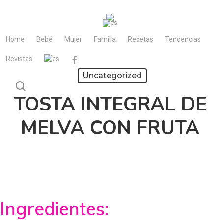
Skip
to
main
Home
Bebé
Mujer
Familia
Recetas
Tendencias
content
Revistas
facebook
Uncategorized
search
TOSTA INTEGRAL DE
MELVA CON FRUTA
Ingredientes: