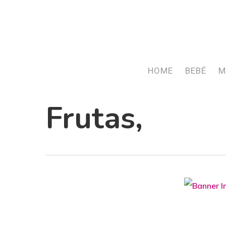
Skip
to
main
content
HOME
BEBÉ
M
Frutas,