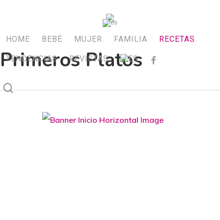
Skip
to
main
HOME
BEBÉ
MUJER
FAMILIA
RECETAS
Primeros Platos
content
TENDENCIAS
REVISTAS
FACEBOOK
search