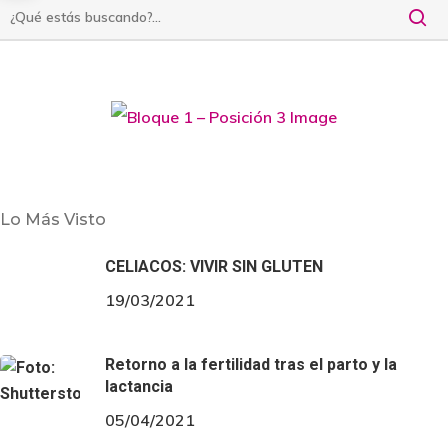
on los piñones y el ajo con una pizca de sal…
Primeros Platos
Recetas
Lo Más Visto
CREMA DE CALABAZA Y NARANJA
CELIACOS: VIVIR SIN GLUTEN
19/03/2021
Ingredientes (para 4 personas): - 1/2 calabaza - 3
Retorno a la fertilidad tras el parto y la
lactancia
05/04/2021