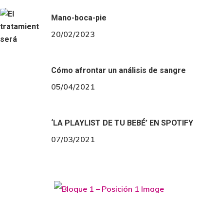
zanahorias gordas (o 6 más pequeñas) - 1 cebolla - 1
Mano-boca-pie
20/02/2023
patata - Caldo de verduras (o en su defecto 1 pastilla…
Cómo afrontar un análisis de sangre
05/04/2021
‘LA PLAYLIST DE TU BEBÉ’ EN SPOTIFY
07/03/2021