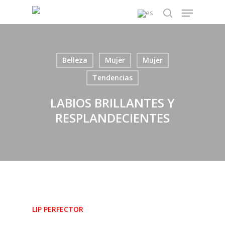
Skip
Menu
to
search
main
content
Belleza
Mujer
Mujer
Tendencias
LABIOS BRILLANTES Y
RESPLANDECIENTES
LIP PERFECTOR