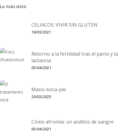
MENINGITIS B ¿ES NECESARIO
Lo más visto
VACUNAR?
CELIACOS: VIVIR SIN GLUTEN
19/03/2021
Hablar de Meningitis b, es como hacer saltar la luz roja de
Retorno a la fertilidad tras el parto y la
lactancia
05/04/2021
alarma en las familias con niños pequeños. Tanto los
specialistas como el Ministerio de Sanidad quieren transmitir
Mano-boca-pie
20/02/2023
ranquilidad, pero…
Cómo afrontar un análisis de sangre
05/04/2021