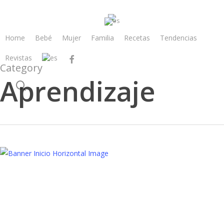
Skip
to
main
Home
Bebé
Mujer
Familia
Recetas
Tendencias
content
Revistas
facebook
Category
Aprendizaje
search