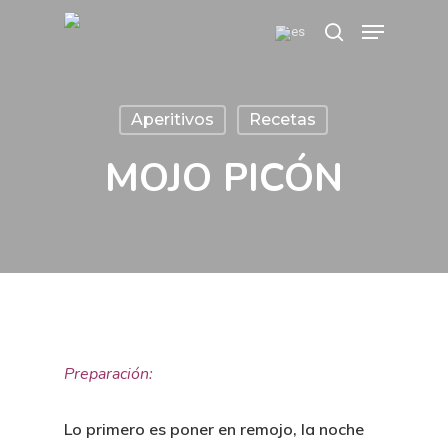
Skip
Menu
search
to
main
content
Aperitivos
Recetas
MOJO PICÓN
Preparación:
Lo primero es poner en remojo, la noche