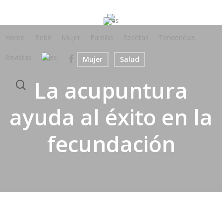
Skip
to
main
Home
Bebé
Mujer
Familia
Recetas
Tendencias
content
Revistas
facebook
Mujer
Salud
La acupuntura
search
ayuda al éxito en la
fecundación