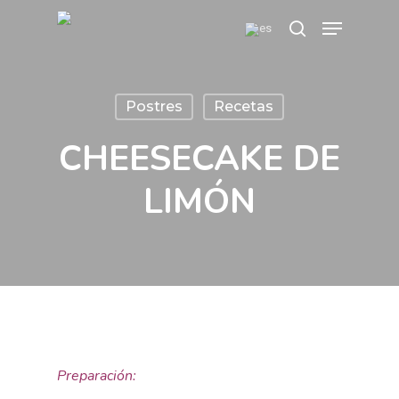
Skip
Menu
search
to
main
content
Postres
Recetas
CHEESECAKE DE
LIMÓN
Preparación: