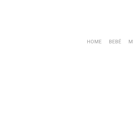
Skip
to
main
content
HOME
BEBÉ
M