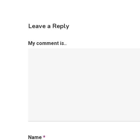
Leave a Reply
My comment is..
Name
*