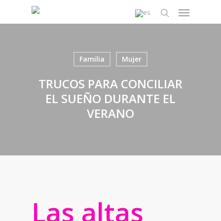
Skip
Menu
to
search
main
content
Familia
Mujer
TRUCOS PARA CONCILIAR
EL SUEÑO DURANTE EL
VERANO
Las altas