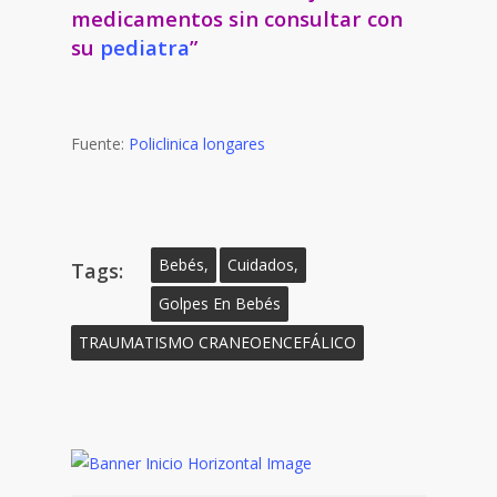
medicamentos sin consultar con
su
pediatra
”
Fuente:
Policlinica longares
Bebés,
Cuidados,
Tags:
Golpes En Bebés
TRAUMATISMO CRANEOENCEFÁLICO