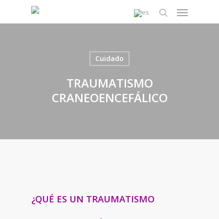
Skip
Menu
to
search
main
content
Cuidado
TRAUMATISMO
CRANEOENCEFÁLICO
¿QUÉ ES UN TRAUMATISMO