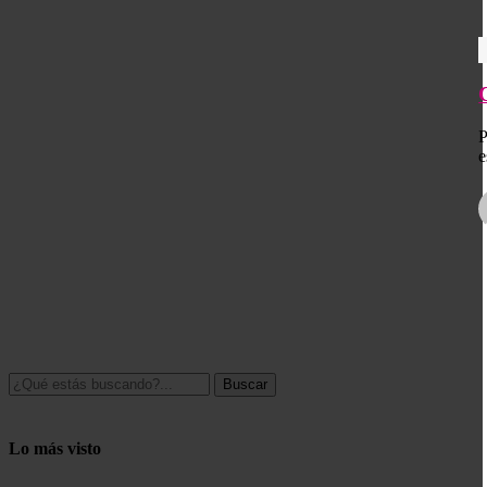
P
e
Buscar
Lo más visto