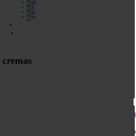
cremas
E
h