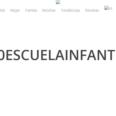
ebé
Mujer
Familia
Recetas
Tendencias
Revistas
0ESCUELAINFANT