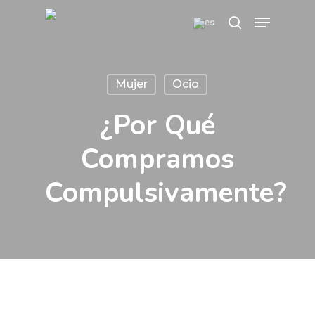
Skip
Menu
search
to
main
content
Mujer
Ocio
¿Por Qué
Compramos
Compulsivamente?