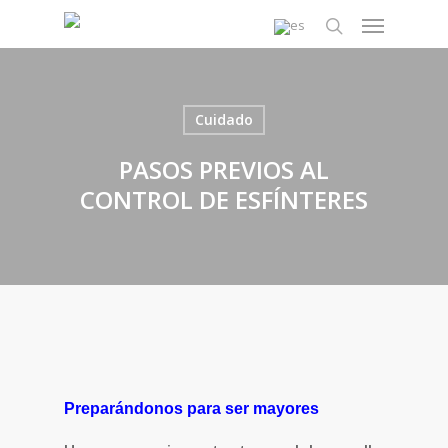
Skip
Menu
to
search
main
content
Cuidado
PASOS PREVIOS AL
CONTROL DE ESFÍNTERES
Preparándonos para ser mayores