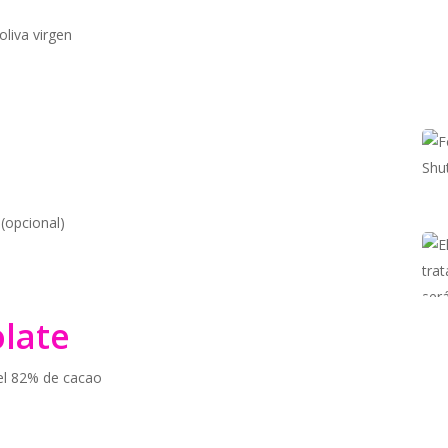
liva virgen
 (opcional)
olate
del 82% de cacao