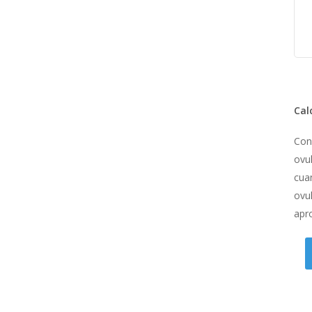
ocodlate
Desayuno,
Fruta
Manzana
Cal
Con
ovul
cua
ovul
apr