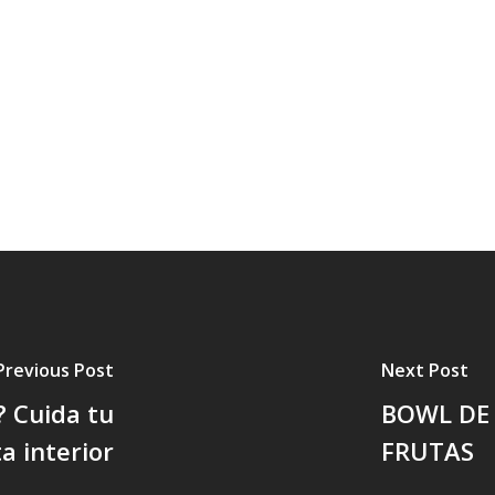
Previous Post
Next Post
? Cuida tu
BOWL DE 
a interior
FRUTAS