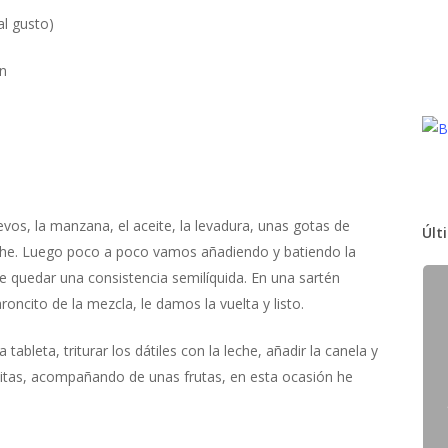
al gusto)
an
evos, la manzana, el aceite, la levadura, unas gotas de
Últ
 leche. Luego poco a poco vamos añadiendo y batiendo la
ue quedar una consistencia semilíquida. En una sartén
ncito de la mezcla, le damos la vuelta y listo.
 tableta, triturar los dátiles con la leche, añadir la canela y
rtitas, acompañando de unas frutas, en esta ocasión he