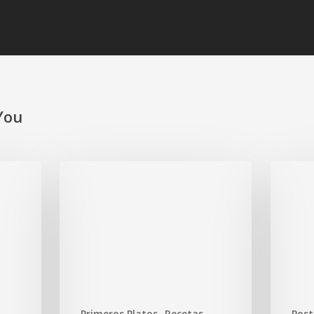
You
Primeros Platos
Recetas
Post