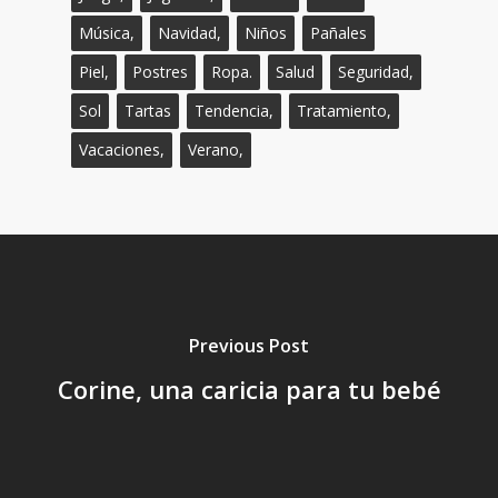
Música,
Navidad,
Niños
Pañales
Piel,
Postres
Ropa.
Salud
Seguridad,
Sol
Tartas
Tendencia,
Tratamiento,
Vacaciones,
Verano,
Previous Post
Corine, una caricia para tu bebé