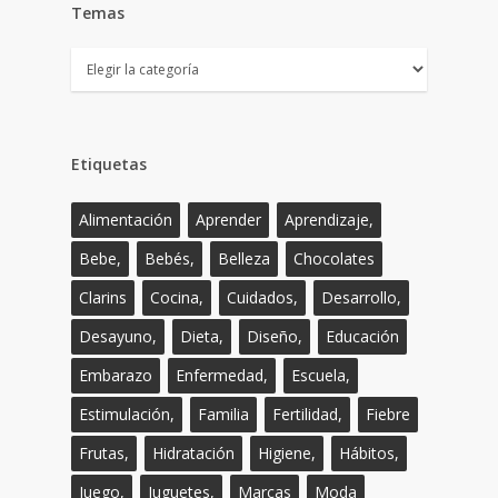
Temas
Temas
Etiquetas
Alimentación
Aprender
Aprendizaje,
Bebe,
Bebés,
Belleza
Chocolates
Clarins
Cocina,
Cuidados,
Desarrollo,
Desayuno,
Dieta,
Diseño,
Educación
Embarazo
Enfermedad,
Escuela,
Estimulación,
Familia
Fertilidad,
Fiebre
Frutas,
Hidratación
Higiene,
Hábitos,
Juego,
Juguetes,
Marcas
Moda