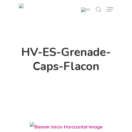
Skip
Menu
search
to
main
content
HV-ES-Grenade-
Caps-Flacon