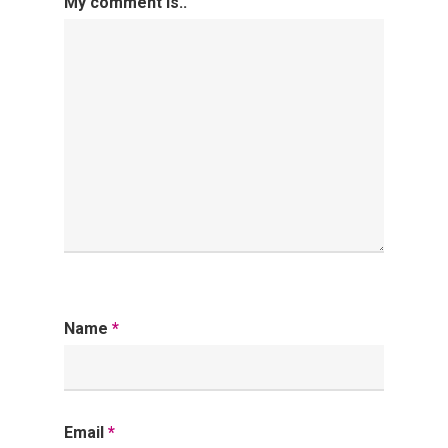
My comment is..
Name
*
Email
*