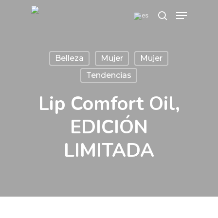
Skip
Menu
search
to
main
content
Belleza
Mujer
Mujer
Tendencias
Lip Comfort Oil,
EDICIÓN
LIMITADA