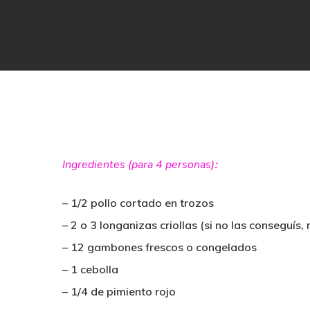
Ingredientes
(para 4 personas)
:
– 1/2 pollo cortado en trozos
– 2 o 3 longanizas criollas (si no las conseguís,
– 12 gambones frescos o congelados
Hit enter to search or ESC to close
– 1 cebolla
– 1/4 de pimiento rojo