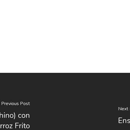
Previous Post
Next 
chino) con
Ens
rroz Frito