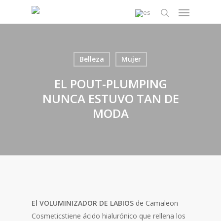
Skip
Menu
to
search
main
content
Belleza
Mujer
EL POUT-PLUMPING
NUNCA ESTUVO TAN DE
MODA
El VOLUMINIZADOR DE LABIOS
de Camaleon
Cosmeticstiene ácido hialurónico que rellena los