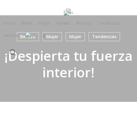
Skip
to
main
Home
Bebé
Mujer
Familia
Recetas
Tendencias
content
Revistas
facebook
Belleza
Mujer
Mujer
Tendencias
¡Despierta tu fuerza
search
interior!