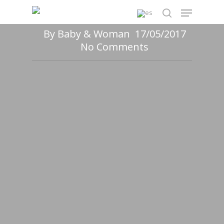
CARAMELIZADA CON
Skip
Menu
NUECES
to
search
main
By
Baby & Woman
17/05/2017
content
No Comments