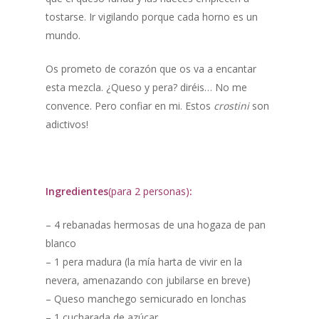
tostarse. Ir vigilando porque cada horno es un
mundo.
Os prometo de corazón que os va a encantar
esta mezcla. ¿Queso y pera? diréis… No me
convence. Pero confiar en mi. Estos
crostini
son
adictivos!
Ingredientes
(para 2 personas)
:
– 4 rebanadas hermosas de una hogaza de pan
blanco
– 1 pera madura (la mía harta de vivir en la
nevera, amenazando con jubilarse en breve)
– Queso manchego semicurado en lonchas
– 1 cucharada de azúcar