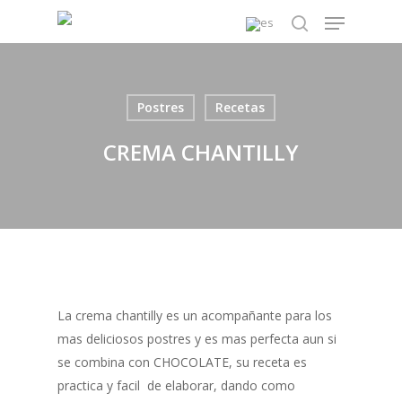
Skip
Menu
to
search
main
content
Postres
Recetas
CREMA CHANTILLY
La crema chantilly es un acompañante para los
mas deliciosos postres y es mas perfecta aun si
se combina con CHOCOLATE, su receta es
practica y facil de elaborar, dando como