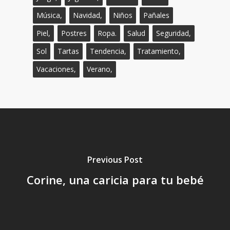
Música,
Navidad,
Niños
Pañales
Piel,
Postres
Ropa.
Salud
Seguridad,
Sol
Tartas
Tendencia,
Tratamiento,
Vacaciones,
Verano,
Previous Post
Corine, una caricia para tu bebé