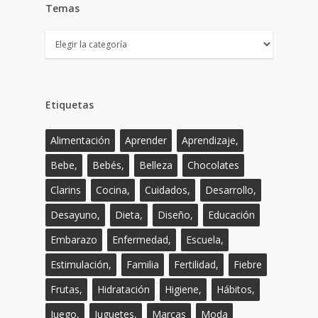
Temas
Temas
Etiquetas
Alimentación
Aprender
Aprendizaje,
Bebe,
Bebés,
Belleza
Chocolates
Clarins
Cocina,
Cuidados,
Desarrollo,
Desayuno,
Dieta,
Diseño,
Educación
Embarazo
Enfermedad,
Escuela,
Estimulación,
Familia
Fertilidad,
Fiebre
Frutas,
Hidratación
Higiene,
Hábitos,
Juego,
Juguetes,
Marcas
Moda