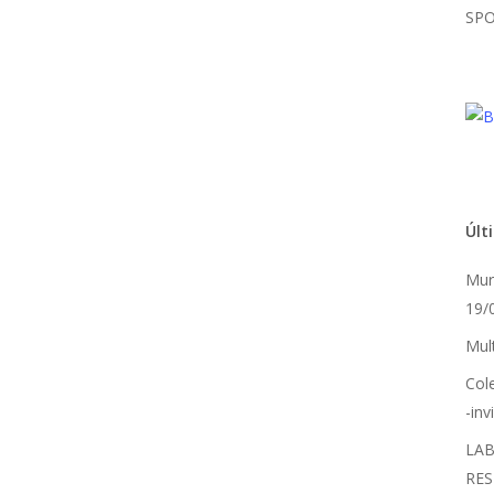
SPO
Últ
Mur
19/
Mult
Col
-in
LAB
RES