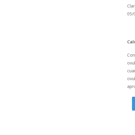
Cla
05/
Cal
Con
ovul
cua
ovul
apr