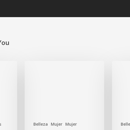
You
s
Belleza
Mujer
Mujer
Bell