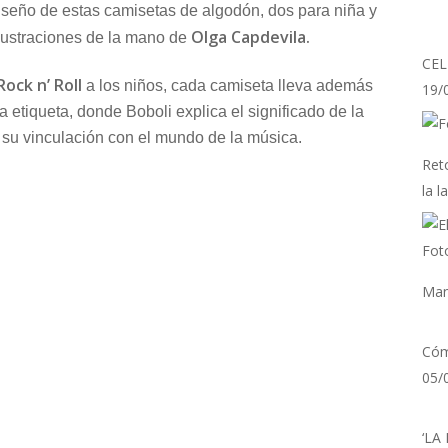
iseño de estas camisetas de algodón, dos para niña y
Olga Capdevila.
ilustraciones de la mano de
CEL
ock n’ Roll
a los niños, cada camiseta lleva además
19/
 etiqueta, donde Boboli explica el significado de la
 su vinculación con el mundo de la música.
Reto
la l
Man
a
Rock,
Cóm
05/
‘LA