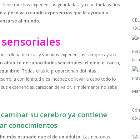
 tiene muchas experiencias guardadas, ya que tarda varios
o a poco va creando experiencias que le ayudan a
CEL
rentarse al mundo
.
19/
sensoriales
Reto
ncia llena de ricas y variadas experiencias siempre ayuda.
la l
n abanico de capacidades sensoriales: el oído, el tacto,
 equilibrio
. Todas ellas le proporcionan distintas
arrolla con lentitud y es incapaz de llevar a cabo todo lo
ue sus experiencias carezcan de valor, simplemente no sabe
Man
Cóm
 caminar su cerebro ya contiene
05/
ar conocimientos
cho más ocupado que el de un adulto
. Las neuronas
‘LA