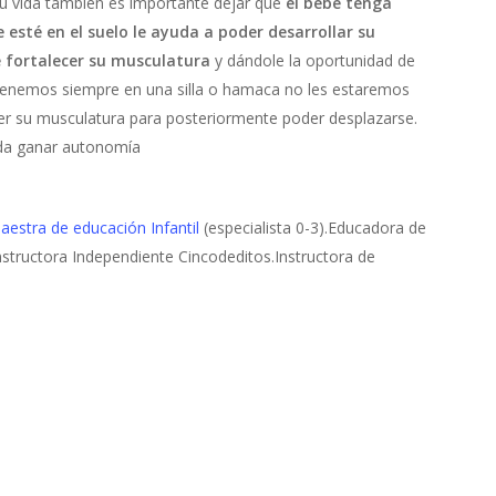
u vida también es importante dejar que
el bebé tenga
 esté en el suelo le ayuda a poder desarrollar su
 fortalecer su musculatura
y dándole la oportunidad de
 tenemos siempre en una silla o hamaca no les estaremos
er su musculatura para posteriormente poder desplazarse.
eda ganar autonomía
estra de educación Infantil
(especialista 0-3).Educadora de
Instructora Independiente Cincodeditos.Instructora de