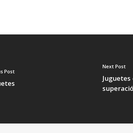
Next Post
s Post
Juguetes
uetes
superaci