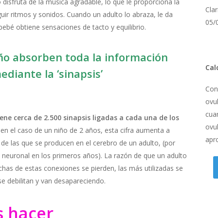
 disfruta de la música agradable, lo que le proporciona la
Cla
guir ritmos y sonidos. Cuando un adulto lo abraza, le da
05/
 bebé obtiene sensaciones de tacto y equilibrio.
ño absorben toda la información
Cal
ediante la ‘sinapsis’
Con
ovul
cua
ene cerca de 2.500 sinapsis ligadas a cada una de los
ovul
 en el caso de un niño de 2 años, esta cifra aumenta a
apr
de las que se producen en el cerebro de un adulto, (por
ad neuronal en los primeros años). La razón de que un adulto
s de estas conexiones se pierden, las más utilizadas se
se debilitan y van desapareciendo.
s hacer