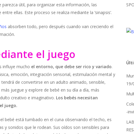
parezca útil, para organizar esta información, las
SPO
ntre ellas. Este proceso se realiza mediante la ‘sinapsis’.
iños
absorben todo, pero después cuando van creciendo el
rmación.
iante el juego
Últ
s influye mucho
el entorno, que debe ser rico y variado
.
ica, emoción, integración sensorial, estimulación mental y
Mur
es tendrá de convertirse en un adulto animado, sensible,
19/
 más juegue y explore de bebé en su día a día, más
Mult
dulto creativo e imaginativo.
Los bebés necesitan
Col
el juego.
-in
 el bebé está tumbado en el cuna observando el techo, es
LAB
s y sonidos que le rodean. Sus oídos son sensibles para
RES