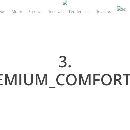
ebé
Mujer
Familia
Recetas
Tendencias
Revistas
3.
EMIUM_COMFORT_