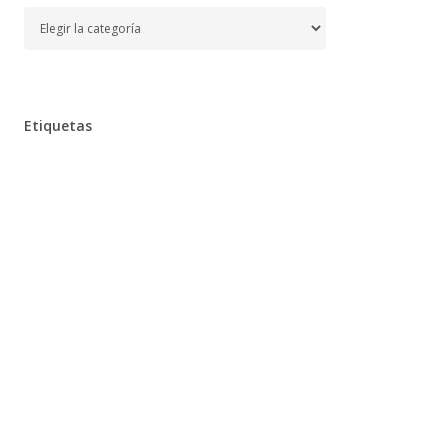
Temas
Etiquetas
Alimentación
Aprender
Aprendizaje,
Bebe,
Bebés,
Belleza
Chocolates
Clarins
Cocina,
Cuidados,
Desarrollo,
Desayuno,
Dieta,
Diseño,
Educación
Embarazo
Enfermedad,
Escuela,