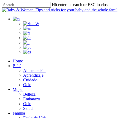
Skip
Hit enter to search or ESC to close
to
Close
main
Search
content
search
Menu
Home
Bebé
Alimentación
Aprendizaje
Cuidado
Ocio
Mujer
Belleza
Embarazo
Ocio
Salud
Familia
Estilo de Vida