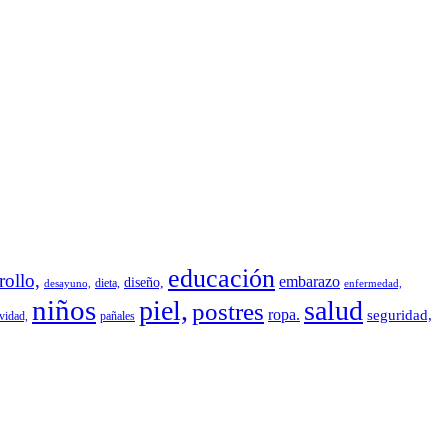
educación
rollo,
embarazo
diseño,
dieta,
desayuno,
enfermedad,
niños
piel,
salud
postres
ropa.
seguridad,
vidad,
pañales