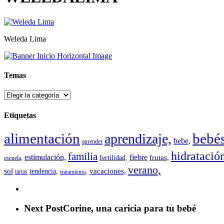
Weleda Lima
Temas
Temas
Etiquetas
alimentación
bebés
aprendizaje,
bebe,
aprender
hidratació
familia
estimulación,
fiebre
frutas,
fertilidad,
escuela,
verano,
sol
vacaciones,
tendencia,
tartas
tratamiento,
Next Post
Corine, una caricia para tu bebé