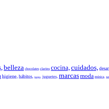
,
belleza
cuidados,
cocina,
desar
clarins
chocolates
marcas
moda
n
higiene,
hábitos,
juguetes,
música,
na
juego,