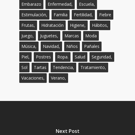
Embarazo
Enfermedad,
Escuela,
Estimulación,
Familia
Fertilidad,
Fiebre
Frutas,
Hidratación
Higiene,
Hábitos,
Juego,
Juguetes,
Marcas
Moda
Música,
Navidad,
Niños
Pañales
Piel,
Postres
Ropa.
Salud
Seguridad,
Sol
Tartas
Tendencia,
Tratamiento,
Vacaciones,
Verano,
Next Post