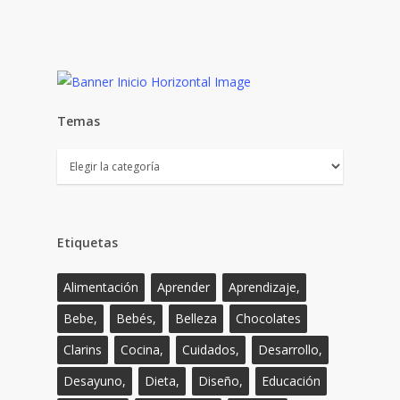
Temas
Temas
Etiquetas
Alimentación
Aprender
Aprendizaje,
Bebe,
Bebés,
Belleza
Chocolates
Clarins
Cocina,
Cuidados,
Desarrollo,
Desayuno,
Dieta,
Diseño,
Educación