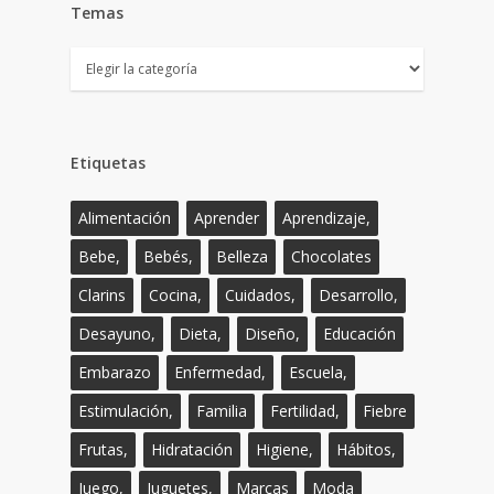
Temas
Temas
Etiquetas
Alimentación
Aprender
Aprendizaje,
Bebe,
Bebés,
Belleza
Chocolates
Clarins
Cocina,
Cuidados,
Desarrollo,
Desayuno,
Dieta,
Diseño,
Educación
Embarazo
Enfermedad,
Escuela,
Estimulación,
Familia
Fertilidad,
Fiebre
Frutas,
Hidratación
Higiene,
Hábitos,
Juego,
Juguetes,
Marcas
Moda