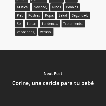
Música,
Navidad,
Niños
Pañales
Piel,
Postres
Ropa.
Salud
Seguridad,
Sol
Tartas
Tendencia,
Tratamiento,
Vacaciones,
Verano,
Next Post
Corine, una caricia para tu bebé