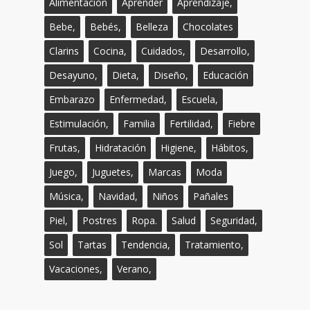
Alimentación
Aprender
Aprendizaje,
Bebe,
Bebés,
Belleza
Chocolates
Clarins
Cocina,
Cuidados,
Desarrollo,
Desayuno,
Dieta,
Diseño,
Educación
Embarazo
Enfermedad,
Escuela,
Estimulación,
Familia
Fertilidad,
Fiebre
Frutas,
Hidratación
Higiene,
Hábitos,
Juego,
Juguetes,
Marcas
Moda
Música,
Navidad,
Niños
Pañales
Piel,
Postres
Ropa.
Salud
Seguridad,
Sol
Tartas
Tendencia,
Tratamiento,
Vacaciones,
Verano,