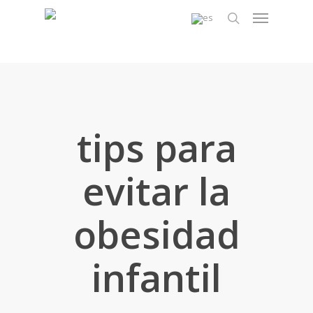
Skip
Menu
to
search
main
content
tips para
evitar la
obesidad
infantil