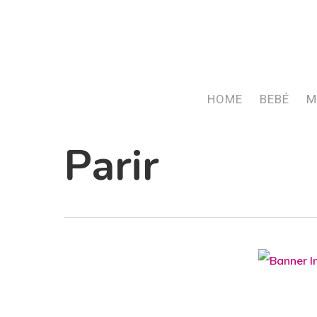
Skip
to
main
content
HOME
BEBÉ
M
Parir