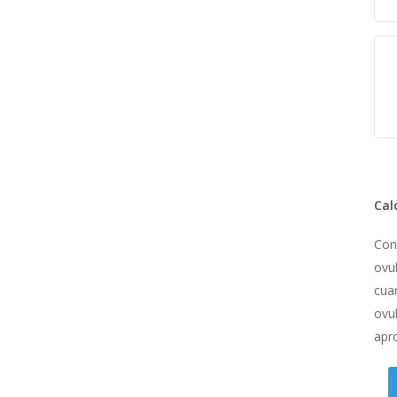
Cal
Con
ovul
cua
ovul
apr