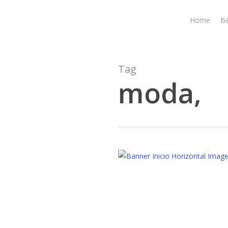
Skip
to
Home
B
main
content
Tag
moda,