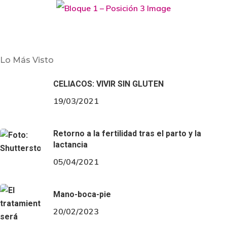
Estilo de Vida
Familia
Tomar decisiones cuando hay ruptura
Lo Más Visto
Cuando la pareja se ha roto y hay que tomar
CELIACOS: VIVIR SIN GLUTEN
decisiones importantes para el niño, hay que buscar
19/03/2021
soluciones evitando conflictos que puedan alterar al
menor. La abogada y mediadora…
Retorno a la fertilidad tras el parto y la
lactancia
05/04/2021
Mano-boca-pie
20/02/2023