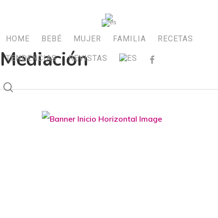
Skip
to
main
HOME
BEBÉ
MUJER
FAMILIA
RECETAS
Mediación
content
TENDENCIAS
REVISTAS
FACEBOOK
search