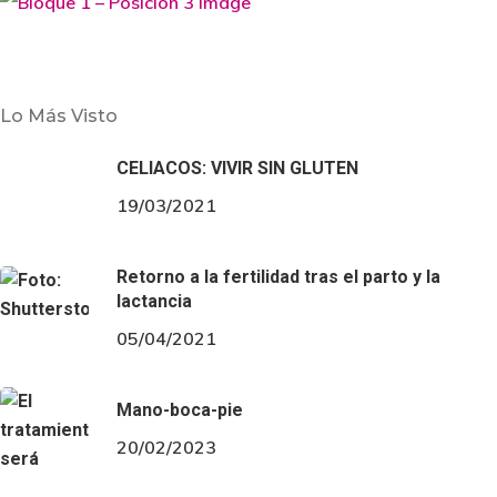
Belleza
Mujer
Lo Más Visto
Cómo estar espléndida en Navidad
CELIACOS: VIVIR SIN GLUTEN
Se acerca la Navidad, fechas de mucho ajetreo, pero
19/03/2021
de estar guapísima en todas las celebraciones. Para
Retorno a la fertilidad tras el parto y la
lactancia
que te sientas como pez en el agua, vamos a arrojar
05/04/2021
luz sobre…
Mano-boca-pie
20/02/2023