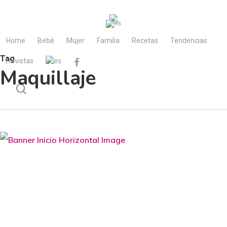
Skip
to
main
Home
Bebé
Mujer
Familia
Recetas
Tendencias
content
Tag
Revistas
facebook
Maquillaje
search