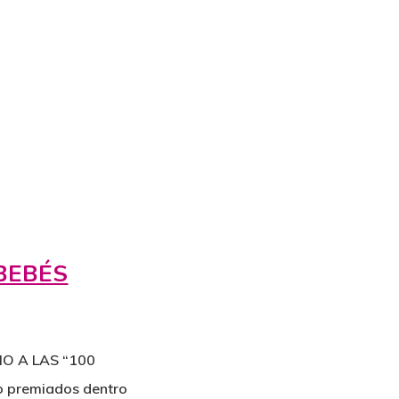
BEBÉS
O A LAS “100
o premiados dentro