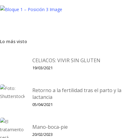
Lo más visto
Bebé
Cuidado
Mocos, tos, fiebre…S.O.S pediatra
CELIACOS: VIVIR SIN GLUTEN
Llega el invierno, y con él los mocos, la tos, el dolor de
19/03/2021
garganta, la fiebre, los lloros… así que la visita al pediatra está
n el primer lugar de…
Retorno a la fertilidad tras el parto y la
lactancia
05/04/2021
Mano-boca-pie
20/02/2023