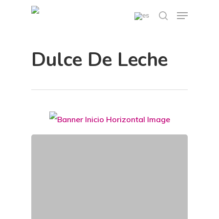
Skip
Menu
search
to
main
Dulce De Leche
content