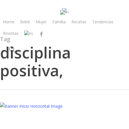
Skip
to
main
Home
Bebé
Mujer
Familia
Recetas
Tendencias
content
Revistas
facebook
Tag
disciplina
search
positiva,