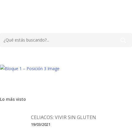
Aprendizaje
Bebé
Lo más visto
5 tips para educar en disciplina
positiva
CELIACOS: VIVIR SIN GLUTEN
19/03/2021
Disciplina positiva data sus comienzos en los años 20 de la