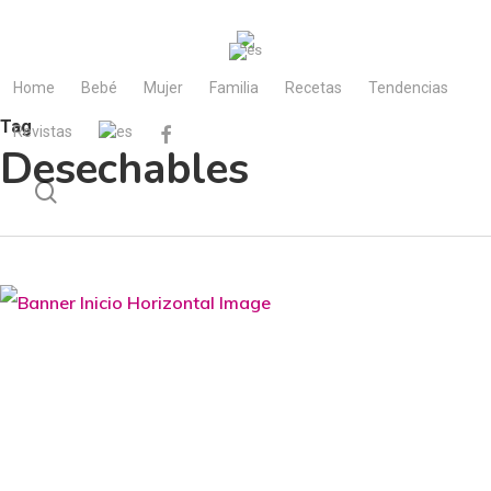
Skip
to
main
Home
Bebé
Mujer
Familia
Recetas
Tendencias
content
Tag
Revistas
facebook
Desechables
search