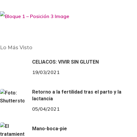
Bebé
Cuidado
Elegir el pañal perfecto
Lo Más Visto
Desde que nacen hasta que nuestros hijos dejan el
CELIACOS: VIVIR SIN GLUTEN
pañal son muchas compras que tenemos que hacer.
19/03/2021
Posiblemente entre los seis mil o siete mi, por eso es
tan importante…
Retorno a la fertilidad tras el parto y la
lactancia
05/04/2021
Mano-boca-pie