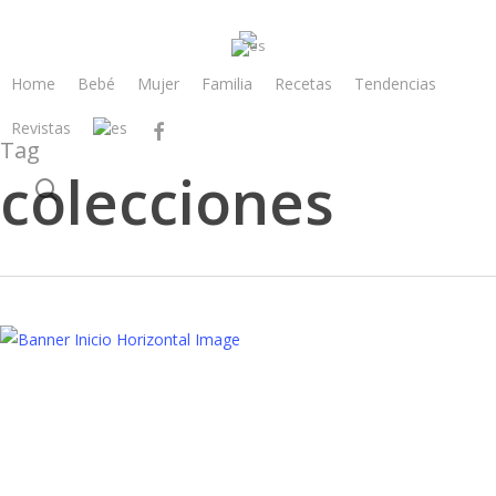
Skip
to
main
Home
Bebé
Mujer
Familia
Recetas
Tendencias
content
Revistas
facebook
Tag
colecciones
search