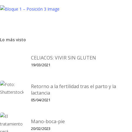
Lo más visto
Niños
Tendencias
Nueva colección ‘summer’ de Tartaleta
CELIACOS: VIVIR SIN GLUTEN
Os proponemos un avance de lo que se va a llevar el próximo
19/03/2021
verano de la mano de una de las firmas españolas con más
royección internacional, que ha seducido…
Retorno a la fertilidad tras el parto y la
lactancia
05/04/2021
Mano-boca-pie
20/02/2023