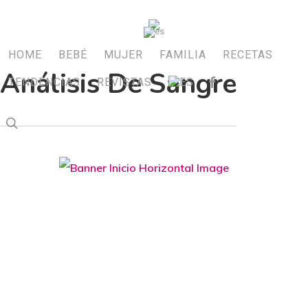
Skip
to
main
HOME
BEBÉ
MUJER
FAMILIA
RECETAS
Análisis De Sangre
content
FACEBOOK
TENDENCIAS
REVISTAS
search