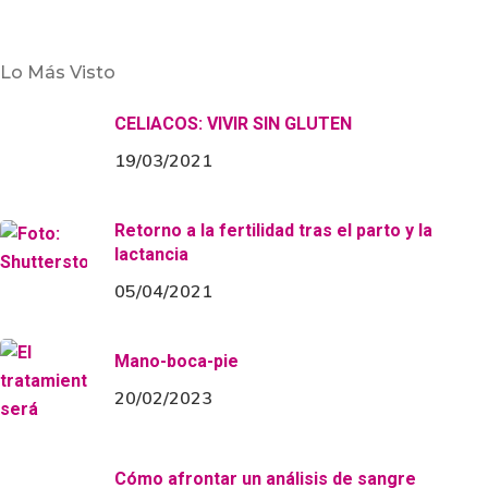
Lo Más Visto
Bebé
Cuidado
Familia
Tendencias
Uncategorized
Cómo afrontar un análisis de sangre
CELIACOS: VIVIR SIN GLUTEN
En ayunas, con nervios y con la perspectiva de que van
19/03/2021
a pinchar a nuestro bebé puede poner de los nervios a
cualquier padre o madre que se precie. Tranquilidad,…
Retorno a la fertilidad tras el parto y la
lactancia
05/04/2021
Mano-boca-pie
20/02/2023
Cómo afrontar un análisis de sangre