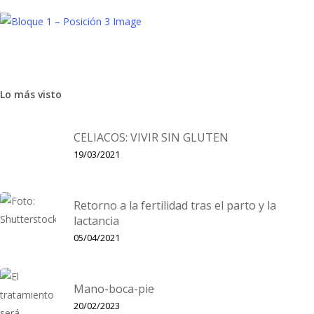
Lo más visto
Mujer
Salud
6 Tips para una compra saludable
CELIACOS: VIVIR SIN GLUTEN
¿Has mirado qué tienes en la nevera? ¿en el armario despensa?,
19/03/2021
¿estás seguro que es lo más indicado para tu salud? Comer bien
asa, en primer lugar, por realizar una…
Retorno a la fertilidad tras el parto y la
lactancia
05/04/2021
Mano-boca-pie
20/02/2023