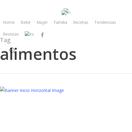
Skip
to
main
Home
Bebé
Mujer
Familia
Recetas
Tendencias
content
Revistas
facebook
Tag
alimentos
search