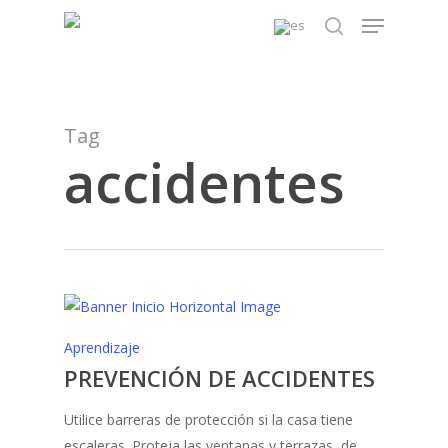
Skip
Menu
to
search
main
content
Tag
accidentes
Aprendizaje
PREVENCIÓN DE ACCIDENTES
Utilice barreras de protección si la casa tiene
escaleras. Proteja las ventanas y terrazas, de