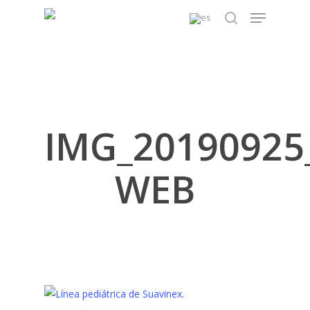
Skip
Menu
to
search
main
content
IMG_20190925
WEB