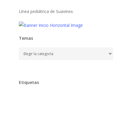
Línea pediátrica de Suavinex.
Temas
Temas
Etiquetas
Alimentación
Aprender
Aprendizaje,
Bebe,
Bebés,
Belleza
Chocolates
Clarins