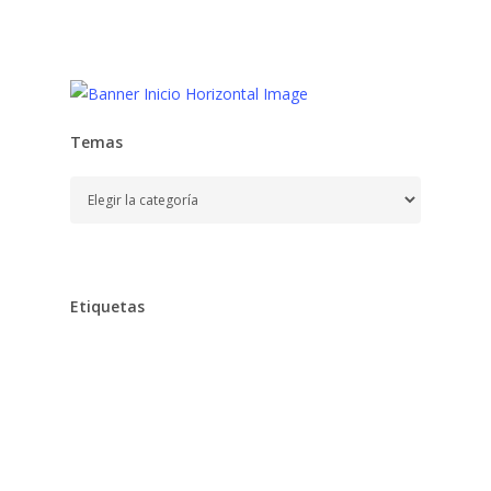
Temas
Temas
Etiquetas
Alimentación
Aprender
Aprendizaje,
Bebe,
Bebés,
Belleza
Chocolates
Clarins