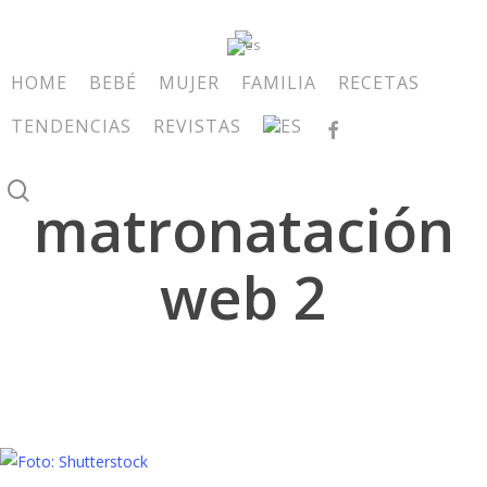
Skip
to
main
HOME
BEBÉ
MUJER
FAMILIA
RECETAS
content
TENDENCIAS
REVISTAS
FACEBOOK
search
matronatación
web 2