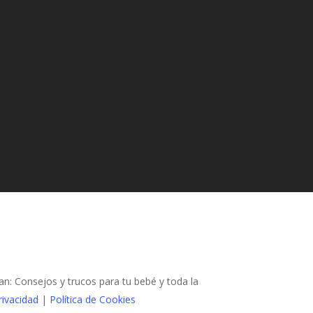
 Consejos y trucos para tu bebé y toda la
rivacidad
|
Política de Cookies