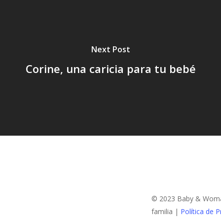
Next Post
Corine, una caricia para tu bebé
© 2023 Baby & Woman:
familia |
Política de P