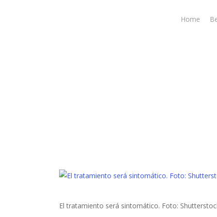
Skip
to
Home
B
main
content
El tratamiento será sintomático. Foto: Shutterstoc