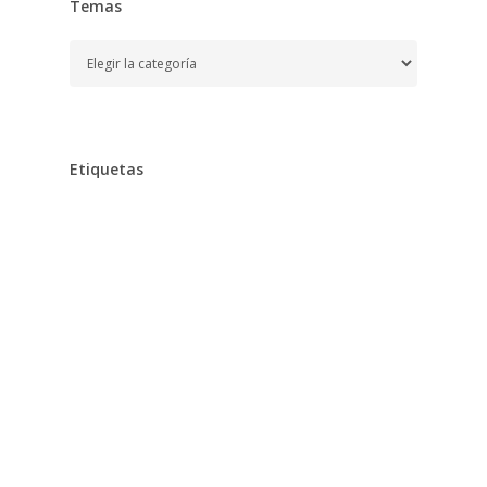
Temas
Temas
Etiquetas
Alimentación
Aprender
Aprendizaje,
Bebe,
Bebés,
Belleza
Chocolates
Clarins
Cocina,
Cuidados,
Desarrollo,
Desayuno,
Dieta,
Diseño,
Educación
Embarazo
Enfermedad,